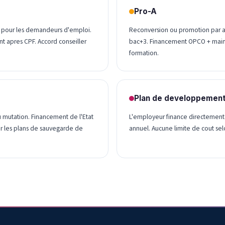
Pro-A
on pour les demandeurs d'emploi.
Reconversion ou promotion par a
nt apres CPF. Accord conseiller
bac+3. Financement OPCO + maint
formation.
Plan de developpemen
u mutation. Financement de l'Etat
L'employeur finance directement 
our les plans de sauvegarde de
annuel. Aucune limite de cout sel