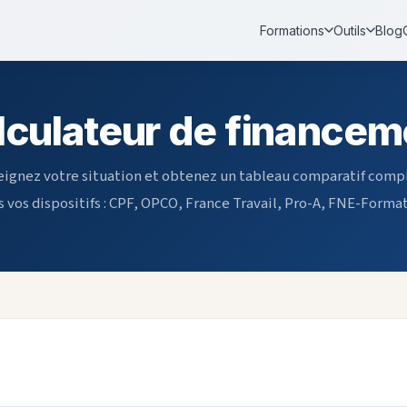
Blog
Formations
Outils
lculateur de financem
ignez votre situation et obtenez un tableau comparatif comp
s vos dispositifs : CPF, OPCO, France Travail, Pro-A, FNE-Format