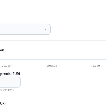
ion
2 500 EUR
5 000 EUR
7 500 EUR
precis (EUR)
mation sont
EUR)