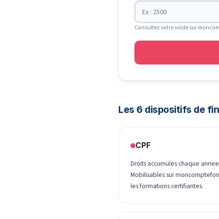
Consultez votre solde sur moncom
Les 6 dispositifs de f
CPF
Droits accumules chaque annee
Mobilisables sur moncomptefor
les formations certifiantes.