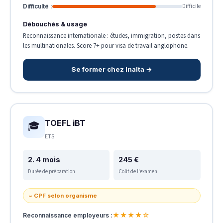
Difficile
Difficulté :
Débouchés & usage
Reconnaissance internationale : études, immigration, postes dans
les multinationales. Score 7+ pour visa de travail anglophone.
Se former chez Inalta →
TOEFL iBT
🎓
ETS
2. 4 mois
245 €
Durée de préparation
Coût de l'examen
~ CPF selon organisme
★★★★☆
Reconnaissance employeurs :